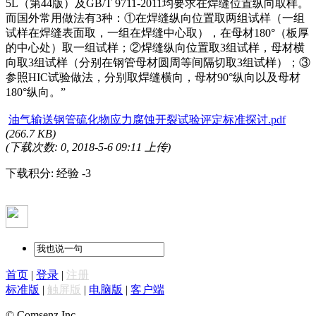
5L（第44版）及GB/T 9711-2011均要求在焊缝位置纵向取样。
而国外常用做法有3种：①在焊缝纵向位置取两组试样（一组
试样在焊缝表面取，一组在焊缝中心取），在母材180°（板厚
的中心处）取一组试样；②焊缝纵向位置取3组试样，母材横
向取3组试样（分别在钢管母材圆周等间隔切取3组试样）；③
参照HIC试验做法，分别取焊缝横向，母材90°纵向以及母材
180°纵向。”
油气输送钢管硫化物应力腐蚀开裂试验评定标准探讨.pdf
(266.7 KB)
(下载次数: 0, 2018-5-6 09:11 上传)
下载积分: 经验 -3
首页
|
登录
|
注册
标准版
|
触屏版
|
电脑版
|
客户端
© Comsenz Inc.