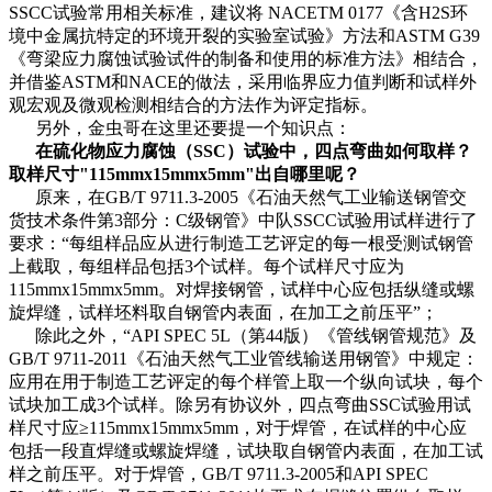
SSCC试验常用相关标准，建议将 NACETM 0177《含H2S环
境中金属抗特定的环境开裂的实验室试验》方法和ASTM G39
《弯梁应力腐蚀试验试件的制备和使用的标准方法》相结合，
并借鉴ASTM和NACE的做法，采用临界应力值判断和试样外
观宏观及微观检测相结合的方法作为评定指标。
另外，金虫哥在这里还要提一个知识点：
在硫化物应力腐蚀（SSC）试验中，四点弯曲如何取样？
取样尺寸"115mmx15mmx5mm"出自哪里呢？
原来，在GB/T 9711.3-2005《石油天然气工业输送钢管交
货技术条件第3部分：C级钢管》中队SSCC试验用试样进行了
要求：“每组样品应从进行制造工艺评定的每一根受测试钢管
上截取，每组样品包括3个试样。每个试样尺寸应为
115mmx15mmx5mm。对焊接钢管，试样中心应包括纵缝或螺
旋焊缝，试样坯料取自钢管内表面，在加工之前压平”；
除此之外，“API SPEC 5L（第44版）《管线钢管规范》及
GB/T 9711-2011《石油天然气工业管线输送用钢管》中规定：
应用在用于制造工艺评定的每个样管上取一个纵向试块，每个
试块加工成3个试样。除另有协议外，四点弯曲SSC试验用试
样尺寸应≥115mmx15mmx5mm，对于焊管，在试样的中心应
包括一段直焊缝或螺旋焊缝，试块取自钢管内表面，在加工试
样之前压平。对于焊管，GB/T 9711.3-2005和API SPEC